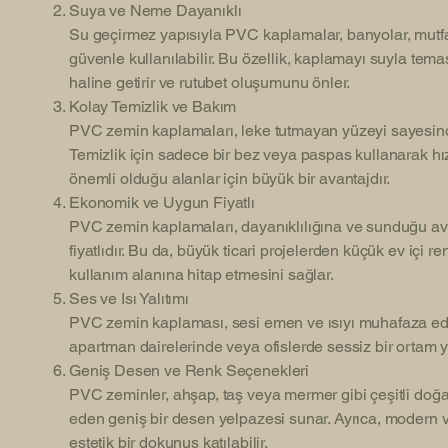
Suya ve Neme Dayanıklı
Su geçirmez yapısıyla PVC kaplamalar, banyolar, mutfa
güvenle kullanılabilir. Bu özellik, kaplamayı suyla te
haline getirir ve rutubet oluşumunu önler.
Kolay Temizlik ve Bakım
PVC zemin kaplamaları, leke tutmayan yüzeyi sayesinde
Temizlik için sadece bir bez veya paspas kullanarak hızl
önemli olduğu alanlar için büyük bir avantajdır.
Ekonomik ve Uygun Fiyatlı
PVC zemin kaplamaları, dayanıklılığına ve sunduğu av
fiyatlıdır. Bu da, büyük ticari projelerden küçük ev içi 
kullanım alanına hitap etmesini sağlar.
Ses ve Isı Yalıtımı
PVC zemin kaplaması, sesi emen ve ısıyı muhafaza eden
apartman dairelerinde veya ofislerde sessiz bir ortam yar
Geniş Desen ve Renk Seçenekleri
PVC zeminler, ahşap, taş veya mermer gibi çeşitli doğ
eden geniş bir desen yelpazesi sunar. Ayrıca, modern v
estetik bir dokunuş katılabilir.