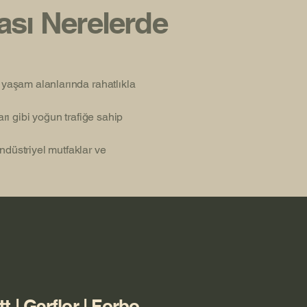
sı Nerelerde
m yaşam alanlarında rahatlıkla
arı gibi yoğun trafiğe sahip
ndüstriyel mutfaklar ve
tt | Gerflor | Forbo