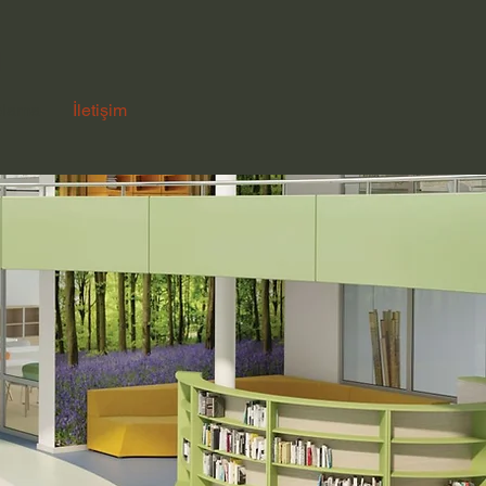
u
plama
İletişim