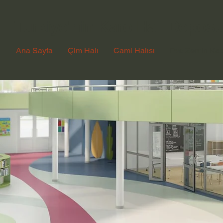
Türkiye'nin Karo Halı Depos
Ana Sayfa
Çim Halı
Cami Halısı
Pvc Zemin Ka